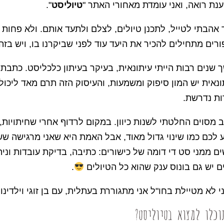
נת רואה, ואני עומדת מאחורי האתר "
טיוליסט
".
אהבתי לטייל, לתכנן טיולים, לצלם ולתעד אותם. ולא פחות מ
רים מתחילים להכיר את היעד עוד לפני שביקרנו בו, ויש בז
שנים רבות הייתי עיתונאית, בעיקר בעיתון כלכליסט. כתבת
נאית יש המון סיפוק ומשמעות, והעיסוק הזה תרם מאד ליכולו
רות נדרשת.
מסוים החלטתי לשנות כיוון. במקום לרדוף אחרי שחיתויות, 
לכם כמו שינוי גדול מאוד, אבל האמת היא שאני מרגישה ששנ
ם ממני סט די דומה של כישורים: כתיבה, בדיקת עובדות וניתוח
ם יש גם בונוס ענק שהוא כל הטיולים
.
 לא מטיילת בחו"ל אני מתגוררת בעתלית, עם בן זוגי וילדינו
וכלו למצוא בטיוליסט?