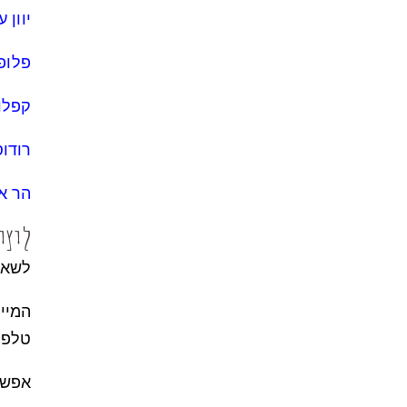
יוון 
פלופו
קפלו
רודו
הר א
ליצי
לשאלו
המייל שלי: l
טלפון: -400-7
אפשר