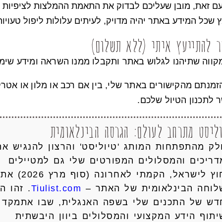
עם זאת, מובן שעליכם לבדוק את התאמת ההמלצות לציפיות ו
שכל המידע באתר יהיה מדויק, לעיתים עלולות ליפול טעויות
 להתייעץ איתי (ללא תשלום)
מקווה שתיהנו לגלוש באתר ותקבלו ממנו השראה ומידע שימו
זמנתם מהקישורים באתר שלי, בין אם רכב או מלון או אטרקצ
 לתכנון הטיול שלכם.
ליסט מתרחב לעולם: הגרסה הבינלאומית
ק מהתפתחות המותג 'טיוליסט' והרצון להנגיש את
ריכים והמסלולים המפורטים שלי גם למטיילים
מחוץ לישראל, הקמתי לאחרונה (סוף מרץ 2026) את
לוחה הבינלאומית של האתר –
Tiulist.com
. זהו ה
דש של התכנים שלי בשפה האנגלית, שבו אתמקד
תוף הידע המקצועי והמסלולים ביוון היבשתית