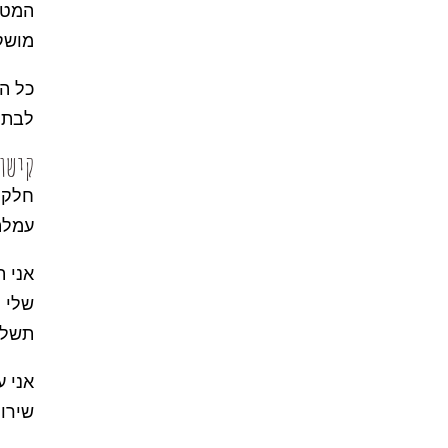
המטר
מושקע
כל הת
לבתי
קישו
חלק 
עמלה
אני ת
שלי 
תשלו
אני ע
שירות