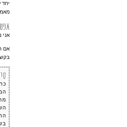
יחד 
מאמץ 
אפשר
אני 
אם ה
בקשר
טיו
כחל
המד
הש
הח
בשי