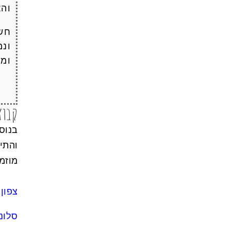
והא
חשו
ונמ
ומ
קבוצ
בנוס
והתי
מוזמנ
צפון 
סלוני