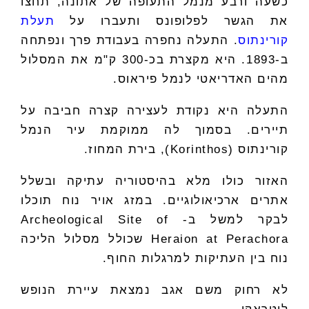
כשעה ורבע מנמל התעופה של אתונה, תחצו
את הגשר לפלופונס ותעברו על
תעלת
קורינתוס
. התעלה נחפרה בעבודת פרך ונפתחה
ב-1893. היא מקצרת בכ-300 ק"מ את המסלול
מהים האדריאטי לנמל פיראוס.
התעלה היא נקודת לעצירה קצרה חביבה על
תיירים. בסמוך לה ממוקמת עיר הנמל
קורינתוס (Korinthos), בירת המחוז.
האזור כולו מלא בהיסטוריה עתיקה ובשלל
אתרים ארכיאולוגיים. במזג אויר נוח תוכלו
לבקר למשל ב- Archeological Site of
Heraion at Perachora שכולל מסלול הליכה
נוח בין העתיקות למרגלות החוף.
לא רחוק משם אגב נמצאת עיירת הנופש