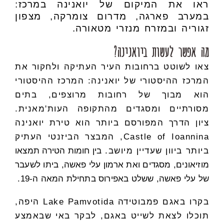
ראו את המיקום של יואנינה במרכז:
במערב פארגה, מדרום צומרקה, מצפון
זגוריה ובמזרח מנזרי מטאורה.
מה אפשר לעשות ביואנינה?
צאו לשוטט ברחובות העיר העתיקה ולחקור את
המרכז ההיסטורי של יואנינה: המרכז ההיסטורי
הוא מבוך של רחובות מרוצפים, בתים
מסורתיים ומסגדים מהתקופה העות'מאנית.
ציון הדרך המפורסם ביותר הוא טירת יואנינה
Castle of Ioannina, המבצר הביזנטי העתיק
ביותר ביוון שעדיין מיושב.
בין חומות הטירה תמצאו
מוזיאונים, מסגדים ואת ארמון עלי פאשה, ביתו לשעבר
של עלי פאשה, ששלט באפירוס בתחילת המאה ה-19.
בקרו באגם פמבוטידה Lake Pamvotida היפה,
תוכלו לצאת לשייט באגם, לבקר באי שבאמצע