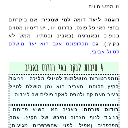
זו ממש חוויה.
דוגמה ליעד דומה למי שמכיר
: אם ביקרתם
בחצי האי פלופונס, בדרום יוון, יש דימיון מסוים
בנופים ובאנרגיה (באביב ובסתיו, ממש לא
בקיץ.). ג
ם
הפלופונס אגב הוא יעד מושלם
לטיול אביבי
.
4 סיבות לבקר באי רודוס באביב
טמפרטורות מושלמות לטיולי הליכה
: בניגוד
לקיץ הלוהט, האביב הוא זמן מושלם לטייל
בעיר העתיקה ולטפס לאקרופוליס של לינדוס
רודוס פורחת
: באביב האי בשיא פריחתו,
בניגוד לנוף הצהוב והיבש של הקיץ. עמק
הפרפרים (אפילו לפני שהפרפרים מגיעים)