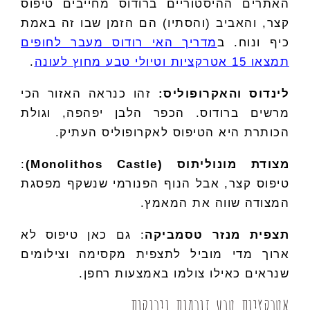
האתרים ההיסטוריים ברודוס מחייבים טיפוס
קצר, והאביב (והסתיו) הם הזמן שבו זה באמת
כיף ונוח. ב
מדריך האי רודוס מעבר לחופים
תמצאו 15 אטרקציות וטיולי טבע מחוץ לעונה
.
לינדוס והאקרופוליס:
זהו כנראה האזור הכי
מרשים ברודוס. הכפר הלבן יפהפה, וגולת
הכותרת היא הטיפוס לאקרופוליס העתיק.
מצודת מונוליתוס (Monolithos Castle)
:
טיפוס קצר, אבל הנוף הפנורמי שנשקף מפסגת
המצודה שווה את המאמץ.
תצפית מנזר טסמביקה
: גם כאן טיפוס לא
ארוך מדי מוביל לתצפית מקסימה וצילומים
שנראים כאילו צולמו באמצעות רחפן.
אטרקציות טבע זורמות וירוקות