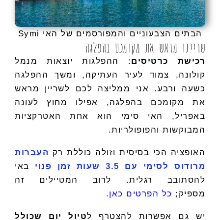
הבתים הצבעוניים והמפורסמים של האי Symi
שריינו מראש את מקומכם בהפלגה
רכישת כרטיסים
: ההפלגות יוצאות מנמל
קולונה, צמוד לעיר העתיקה, ומשך ההפלגה
כשעה ורבע. אני ממליצה לכם לשריין מראש
את מקומכם בהפלגה, אפילו מחוץ לעונה
באפריל, האי סימי הוא אחת האטרקציות
המבוקשות והפופולריות.
האופציה הכי בסיסית וזולה כוללת רק
העברות
מרודוס לסימי עם 3.5 שעות זמן פנוי
באי
להסתובב רגלית. לרוב המטיילים זה
מספיק;
כל הפרטים כאן
.
יש גם אפשרות להצטרף ל
טיול יום שכולל