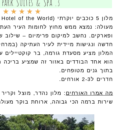
3. Rodos Park Suites & Spa
★
★
★
★
★
מעולה: נמצא ממש מחוץ לחומות העיר העתי
ופארקים. נחשב למיקום פרימיום – שילוב ש
חדשה ונגישות מיידית לעיר העתיקה (במרחק
המלון מציע מסעדת גורמה, בר קוקטיילים על
הוא אחד הבודדים באזור זה שמציע בריכה ח
בתוך גנים מטופחים.
חדרים ל2-3 אורחים.
מה אמרו האורחים
: מלון נהדר, מוצל וקריר
שירות ברמה הכי גבוהה, ארוחת בוקר מעולה