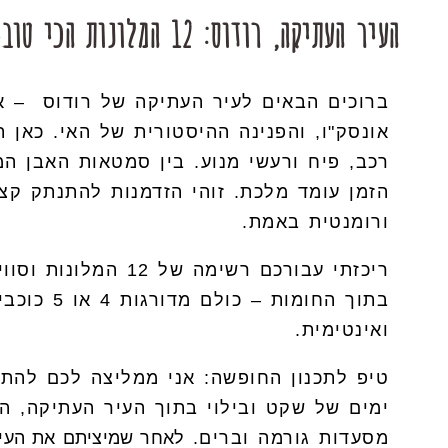
העיר העתיקה, רודוס: 12 המלונות הכי טובים לזוגות ומשפחות
ברוכים הבאים לעיר העתיקה של רודוס – 
אונסק"ו, והפנינה ההיסטורית של האי. כאן ת
רכב, פיח ורעשי מנוע. בין סמטאות האבן המ
הזמן עומד מלכת. זוהי הזדמנות להתנתק קצת
ורומנטית באמת.
ריכזתי עבורכם רשימה של
בתוך החומות
ואינטימית.
טיפ לתכנון החופשה: אני ממליצה לכם להת
ימים של שקט ובילוי בתוך העיר העתיקה, המ
מסעדות גורמה וברים.
לאחר שמיציתם את העיר