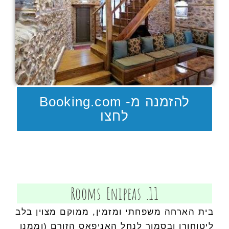
להזמנה מ- Booking.com
לחצו
11. Rooms Enipeas
בית הארחה משפחתי ומזמין, ממוקם מצוין בלב
ליטוחורו ובסמוך לנחל האניפאס הזורם (וממנו