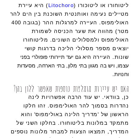
ליטוחורו או ליטוכורו (
Litochoro
) היא עיירת
מטיילים נעימה ואותנטית השוכנת בין הים להר
האולימפוס. העיירה למרגלות ההר (בגובה 400
מטר) מהווה את שער הכניסה לשמורת
האולימפוס ולמסלולים השונים. מליטוחורו
יוצאים מספר מסלולי הליכה בדרגות קושי
שונות. העיירה
היא גם יעד תיירותי פופולרי בפני
עצמו, ו
יש בה מגוון בתי מלון, בתי הארחה, מסעדות
וחנויות.
האם יש עיירות מומלצות נוספות שאפשר ללון בהן?
כן, בוודאי. יש עוד הרבה אפשרויות לינה
נהדרות בסמוך להר האולימפוס. זהו חלקו
הראשון של 'מדריך הלינה באולימפוס' והוא
מתמקד במלונות בליטוחורו. בחלקו השני של
המדריך, תמצאו הצעות למבחר מלונות נוספים