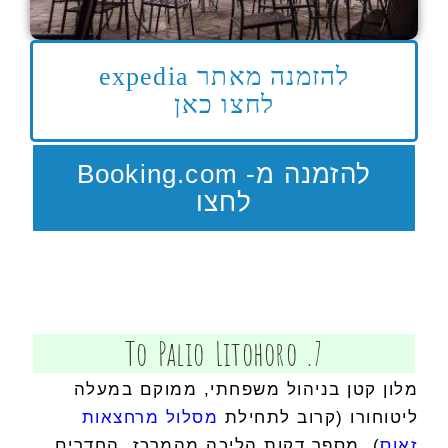
להזמנה מאתר expedia
לחצו כאן
להזמנה מ- Booking.com
לחצו
7. To Palio Litohoro
מלון קטן בניהול משפחתי, ממוקם במעלה
ליטוחורו (קרוב לתחילת
מסלול מרחצאות
זאוס
), מספר דקות הליכה מהמרכז. החדרים