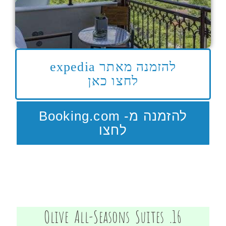
להזמנה מאתר expedia
לחצו כאן
להזמנה מ- Booking.com
לחצו
16. Olive All-Seasons Suites