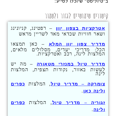
ב"טיוליסט" שיוכלו לסייע:
קישורים שימושיים לגזור ולשמור
– רפטינג, קניונינג
אטרקציות בצפון יוון
ושאר חוויות שכדאי מאד לשריין מראש
– כאן תמצאו
מדריך צפון יוון המלא
הכל: מדריכי יעדים, מסלולים מלאים,
המלצות לינה, רכב ואטרקציות.
– מה יש
מדריך טיול במנזרי מטאורה
לעשות באזור, נקודות תצפית, המלצות
לינה
, המלצות
צומרקה
–
מדריך טיול
כפרים
.
ולינה כאן
, המלצות
זגוריה
–
מדריך טיול
כפרים
.
ולינה