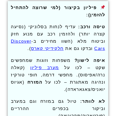
פיליון בקיצור (למי שרוצה להתחיל
להזמין):
טיסה ורכב:
עדיף לנחות בסלוניקי (נסיעה
קצרה יותר) ולהזמין רכב עם מנוע חזק
וביטוח מלא (השוו מחירים ב-
Discover
Cars
ובדקו גם את
חלקידיקי קארס
).
איפה לישון?
משפחות וזוגות שמחפשים
שקט – לכו על
מערב פיליון
(קאלה
נרה/אפיסוס). מחפשי דרמה, חופי טורקיז
ונהיגה מאתגרת – לכו על
המזרח
(אגיוס
יואניס/צאגאראדה).
לא לוותר:
טיול גם במזרח וגם במערב
וביקור בכפרים ההרריים
(פורטאריה/מקריניצה).