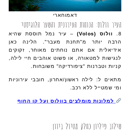
דאמוחארי
העיר וולוס: הנוחות העירונית והשער הלוגיסטי
8.
וולוס (Volos)
– עיר נמל תוססת שהיא
הרבה יותר מ"תחנת מעבר". הלינה כאן
אידיאלית אם אתם נוחתים מאוחר, זקוקים
לנגישות למטאורה, או פשוט אוהבים חיי לילה,
קניות וטברנות "ציפורדיקה" משובחות.
מתאים ל: לילה ראשון/אחרון, חובבי עירוניות
ומי שמטייל ללא רכב.
למלונות מומלצים בוולוס ועל קו החוף
שילוב פיליון כחלק מטיול ביוון: