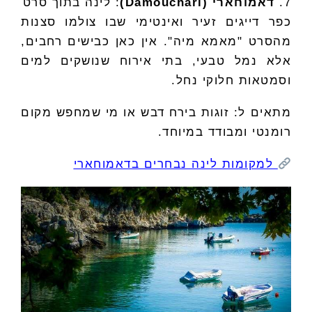
7.
דאמוחארי (Damouchari)
: לינה בתוך סרט
כפר דייגים זעיר ואינטימי שבו צולמו סצנות
מהסרט "מאמא מיה". אין כאן כבישים רחבים,
אלא נמל טבעי, בתי אירוח שנושקים למים
וסמטאות חלוקי נחל.
מתאים ל: זוגות בירח דבש או מי שמחפש מקום
רומנטי ומבודד במיוחד.
למקומות לינה נבחרים בדאמוחארי