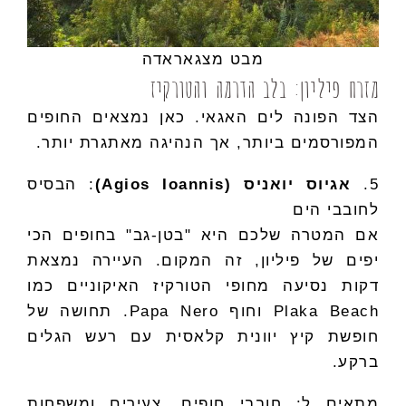
מבט מצגאראדה
מזרח פיליון: בלב הדרמה והטורקיז
הצד הפונה לים האגאי. כאן נמצאים החופים
המפורסמים ביותר, אך הנהיגה מאתגרת יותר.
5.
אגיוס יואניס (Agios Ioannis)
: הבסיס
לחובבי הים
אם המטרה שלכם היא "בטן-גב" בחופים הכי
יפים של פיליון, זה המקום. העיירה נמצאת
דקות נסיעה מחופי הטורקיז האיקוניים כמו
Plaka Beach וחוף Papa Nero. תחושה של
חופשת קיץ יוונית קלאסית עם רעש הגלים
ברקע.
מתאים ל: חובבי חופים, צעירים ומשפחות